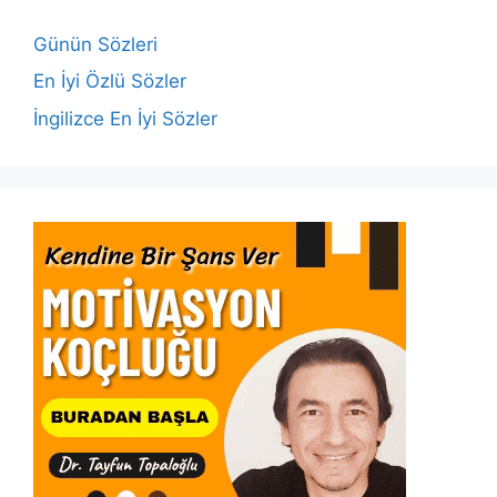
o
p
n
n
o
p
k
Günün Sözleri
k
En İyi Özlü Sözler
İngilizce En İyi Sözler