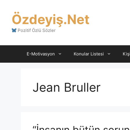
İçeriğe
atla
Özdeyiş.Net
Pozitif Özlü Sözler
E-Motivasyon
Konular Listesi
Kiş
Jean Bruller
“İnsanın bütün sorun