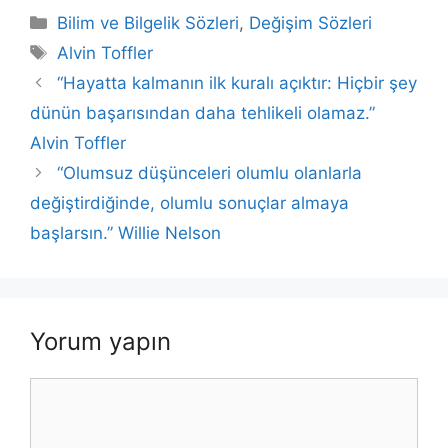
c
itt
at
k
ai
p
ar
Kategoriler
Bilim ve Bilgelik Sözleri
,
Değişim Sözleri
e
er
s
e
l
y
e
Etiketler
Alvin Toffler
b
A
dI
Li
“Hayatta kalmanın ilk kuralı açıktır: Hiçbir şey
o
p
n
n
dünün başarısından daha tehlikeli olamaz.”
o
p
k
Alvin Toffler
k
“Olumsuz düşünceleri olumlu olanlarla
değiştirdiğinde, olumlu sonuçlar almaya
başlarsın.” Willie Nelson
Yorum yapın
Yorum