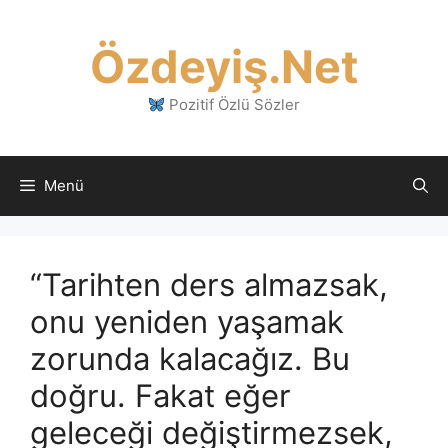
İçeriğe
atla
Özdeyiş.Net
Pozitif Özlü Sözler
Menü
“Tarihten ders almazsak,
onu yeniden yaşamak
zorunda kalacağız. Bu
doğru. Fakat eğer
geleceği değiştirmezsek,