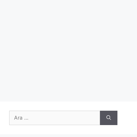
için
ara