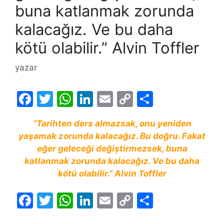
buna katlanmak zorunda
kalacağız. Ve bu daha
kötü olabilir.” Alvin Toffler
yazar
F
T
W
Li
E
C
S
a
w
h
n
m
o
h
“Tarihten ders almazsak, onu yeniden
c
itt
at
k
ai
p
ar
yaşamak zorunda kalacağız. Bu doğru. Fakat
e
er
s
e
l
y
e
eğer geleceği değiştirmezsek, buna
b
A
dI
Li
katlanmak zorunda kalacağız. Ve bu daha
kötü olabilir.” Alvin Toffler
o
p
n
n
o
p
k
F
T
W
Li
E
C
S
k
a
w
h
n
m
o
h