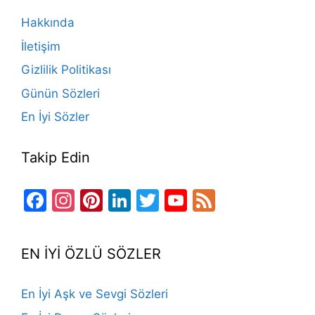
o
m
n
b
Hakkında
o
e
İletişim
k
Gizlilik Politikası
Günün Sözleri
En İyi Sözler
Takip Edin
Facebook
Instagram
Pinterest
LinkedIn
Twitter
YouTube
Feed
Channel
EN İYİ ÖZLÜ SÖZLER
En İyi Aşk ve Sevgi Sözleri