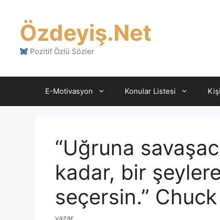
İçeriğe
atla
Özdeyiş.Net
Pozitif Özlü Sözler
E-Motivasyon
Konular Listesi
Kiş
“Uğruna savaşaca
kadar, bir şeyler
seçersin.” Chuck
yazar