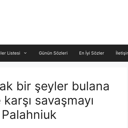
iler Listesi
Günün Sözleri
En İyi Sözler
İletiş
k bir şeyler bulana
e karşı savaşmayı
 Palahniuk