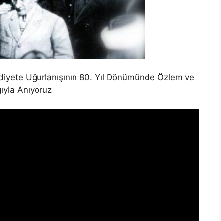
diyete Uğurlanışının 80. Yıl Dönümünde Özlem ve
ıyla Anıyoruz