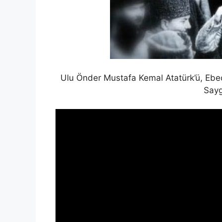
o
p
k
k
Ulu Önder Mustafa Kemal Atatürk’ü, Ebe
Sayg