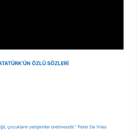
TATÜRK’ÜN ÖZLÜ SÖZLERİ
ğil, çocukların yetişkinler üretmesidir.” Peter De Vries