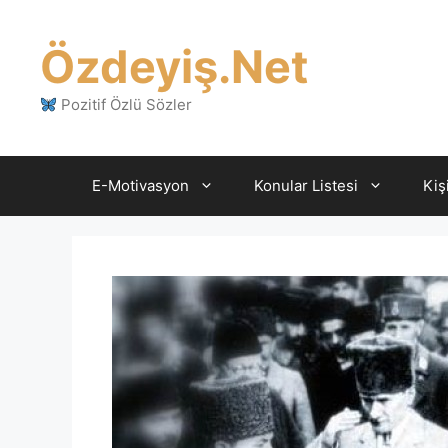
İçeriğe
atla
Özdeyiş.Net
Pozitif Özlü Sözler
E-Motivasyon
Konular Listesi
Kiş