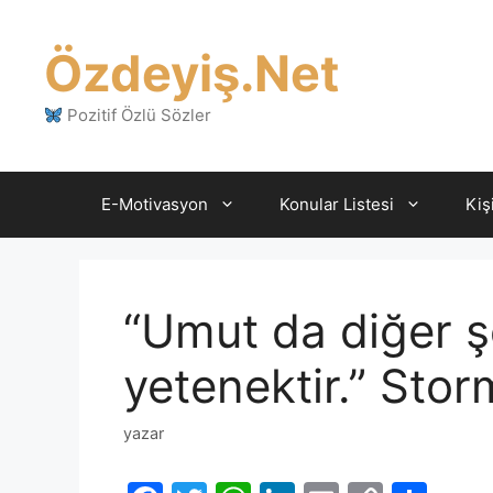
İçeriğe
atla
Özdeyiş.Net
Pozitif Özlü Sözler
E-Motivasyon
Konular Listesi
Kiş
“Umut da diğer şe
yetenektir.” Sto
yazar