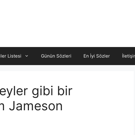
iler Listesi
Günün Sözleri
En İyi Sözler
İletiş
yler gibi bir
rm Jameson