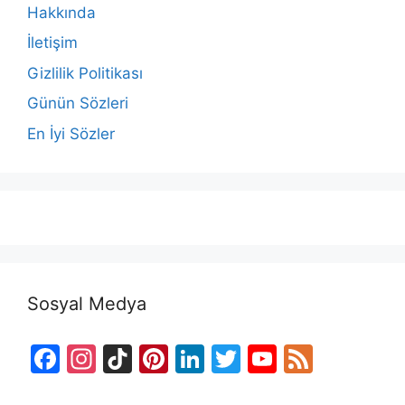
Hakkında
İletişim
Gizlilik Politikası
Günün Sözleri
En İyi Sözler
Sosyal Medya
F
In
Ti
Pi
Li
T
Y
F
a
st
k
nt
n
w
o
e