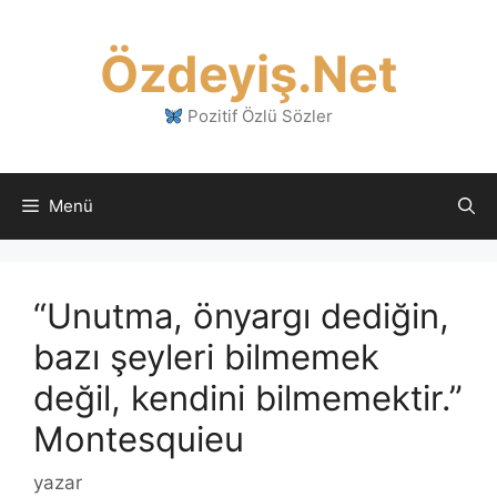
İçeriğe
atla
Özdeyiş.Net
Pozitif Özlü Sözler
Menü
“Unutma, önyargı dediğin,
bazı şeyleri bilmemek
değil, kendini bilmemektir.”
Montesquieu
yazar