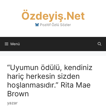
İçeriğe
atla
Özdeyiş.Net
Pozitif Özlü Sözler
Menü
“Uyumun ödülü, kendiniz
hariç herkesin sizden
hoşlanmasıdır.” Rita Mae
Brown
yazar