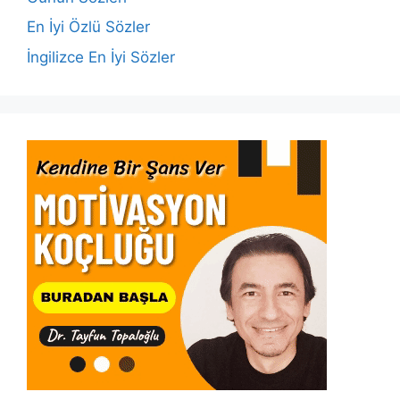
k
En İyi Özlü Sözler
İngilizce En İyi Sözler