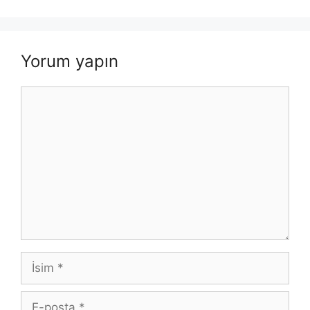
Yorum yapın
Yorum
İsim
E-