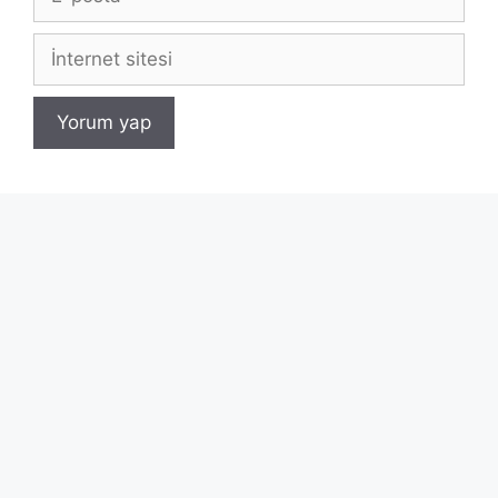
posta
İnternet
sitesi