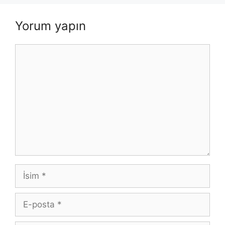
Yorum yapın
Yorum
İsim
E-
posta