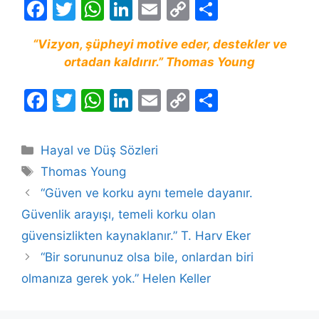
F
T
W
Li
E
C
S
a
w
h
n
m
o
h
“Vizyon, şüpheyi motive eder, destekler ve
c
itt
at
k
ai
p
ar
ortadan kaldırır.” Thomas Young
e
er
s
e
l
y
e
b
A
dI
Li
F
T
W
Li
E
C
S
o
p
n
n
a
w
h
n
m
o
h
o
p
k
c
itt
at
k
ai
p
ar
Kategoriler
Hayal ve Düş Sözleri
k
e
er
s
e
l
y
e
Etiketler
Thomas Young
b
A
dI
Li
“Güven ve korku aynı temele dayanır.
o
p
n
n
Güvenlik arayışı, temeli korku olan
o
p
k
güvensizlikten kaynaklanır.” T. Harv Eker
k
“Bir sorununuz olsa bile, onlardan biri
olmanıza gerek yok.” Helen Keller