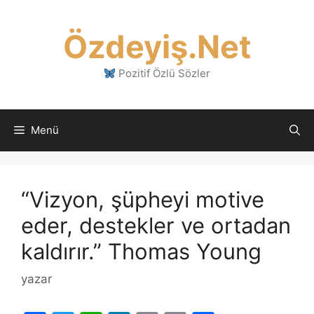
İçeriğe
atla
Özdeyiş.Net
Pozitif Özlü Sözler
Menü
“Vizyon, şüpheyi motive
eder, destekler ve ortadan
kaldırır.” Thomas Young
yazar