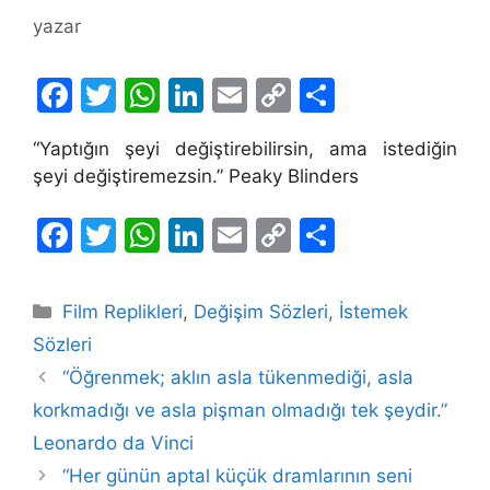
yazar
F
T
W
Li
E
C
S
a
w
h
n
m
o
h
“Yaptığın şeyi değiştirebilirsin, ama istediğin
c
itt
at
k
ai
p
ar
şeyi değiştiremezsin.” Peaky Blinders
e
er
s
e
l
y
e
b
A
dI
Li
F
T
W
Li
E
C
S
o
p
n
n
a
w
h
n
m
o
h
o
p
k
c
itt
at
k
ai
p
ar
Kategoriler
Film Replikleri
,
Değişim Sözleri
,
İstemek
k
e
er
s
e
l
y
e
Sözleri
b
A
dI
Li
“Öğrenmek; aklın asla tükenmediği, asla
o
p
n
n
korkmadığı ve asla pişman olmadığı tek şeydir.”
o
p
k
Leonardo da Vinci
k
“Her günün aptal küçük dramlarının seni