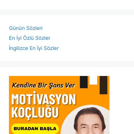
b
A
dI
Li
o
p
n
n
o
p
k
Günün Sözleri
k
En İyi Özlü Sözler
İngilizce En İyi Sözler