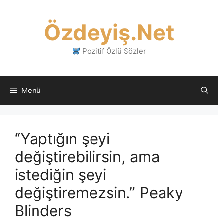
İçeriğe
atla
Özdeyiş.Net
Pozitif Özlü Sözler
Menü
“Yaptığın şeyi
değiştirebilirsin, ama
istediğin şeyi
değiştiremezsin.” Peaky
Blinders