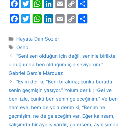
F
T
W
Li
E
C
S
a
w
h
n
m
o
h
F
T
W
Li
E
C
S
c
itt
at
k
ai
p
ar
a
w
h
n
m
o
h
e
er
s
e
l
y
e
c
itt
at
k
ai
p
ar
b
A
dI
Li
Kategoriler
Hayata Dair Sözler
e
er
s
e
l
y
e
Etiketler
o
p
n
n
Osho
b
A
dI
Li
o
p
k
“Seni sen olduğun için değil, seninle birlikte
o
p
n
n
olduğumda ben olduğum için seviyorum.”
k
o
p
k
Gabriel García Márquez
k
“Evim der ki; “Beni bırakma; çünkü burada
senin geçmişin yaşıyor.” Yolum der ki; “Gel ve
beni izle, çünkü ben senin geleceğinim.” Ve ben
hem eve, hem de yola derim ki, “Benim ne
geçmişim, ne de geleceğim var. Eğer kalırsam,
kalışımda bir ayrılış vardır; gidersem, ayrılışımda