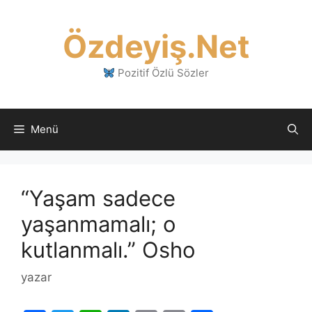
İçeriğe
atla
Özdeyiş.Net
Pozitif Özlü Sözler
Menü
“Yaşam sadece
yaşanmamalı; o
kutlanmalı.” Osho
yazar