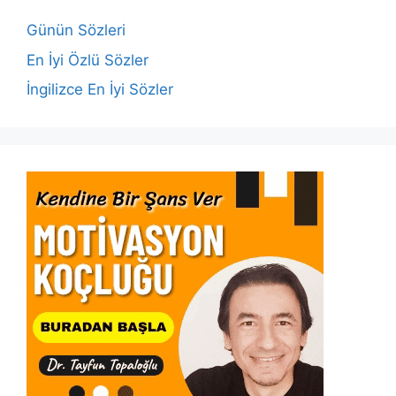
o
p
n
n
o
p
k
Günün Sözleri
k
En İyi Özlü Sözler
İngilizce En İyi Sözler