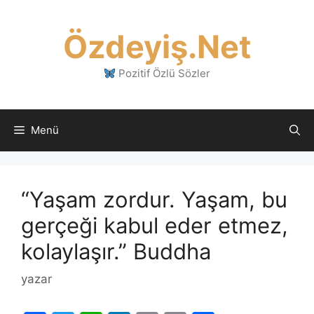
İçeriğe
atla
Özdeyiş.Net
Pozitif Özlü Sözler
Menü
“Yaşam zordur. Yaşam, bu
gerçeği kabul eder etmez,
kolaylaşır.” Buddha
yazar