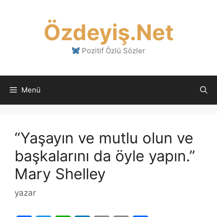
İçeriğe
atla
Özdeyiş.Net
Pozitif Özlü Sözler
Menü
“Yaşayın ve mutlu olun ve
başkalarını da öyle yapın.”
Mary Shelley
yazar