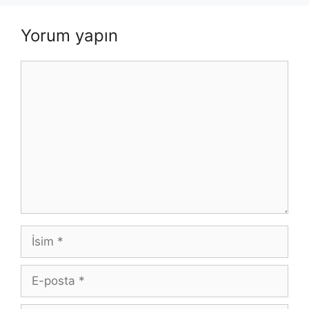
Yorum yapın
Yorum
İsim
E-
posta