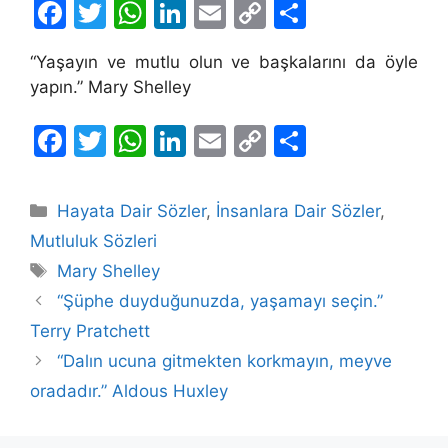
F
T
W
Li
E
C
S
a
w
h
n
m
o
h
“Yaşayın ve mutlu olun ve başkalarını da öyle
c
itt
at
k
ai
p
ar
yapın.” Mary Shelley
e
er
s
e
l
y
e
b
A
dI
Li
F
T
W
Li
E
C
S
o
p
n
n
a
w
h
n
m
o
h
o
p
k
c
itt
at
k
ai
p
ar
Kategoriler
Hayata Dair Sözler
,
İnsanlara Dair Sözler
,
k
e
er
s
e
l
y
e
Mutluluk Sözleri
b
A
dI
Li
Etiketler
Mary Shelley
o
p
n
n
“Şüphe duyduğunuzda, yaşamayı seçin.”
o
p
k
Terry Pratchett
k
“Dalın ucuna gitmekten korkmayın, meyve
oradadır.” Aldous Huxley