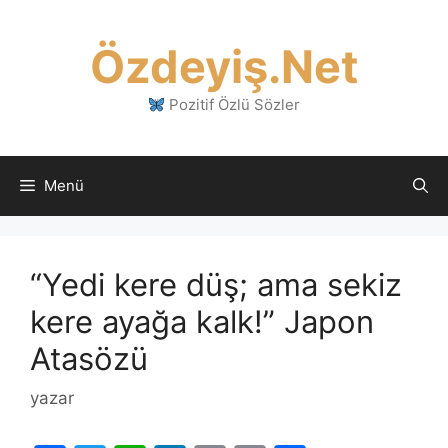
İçeriğe
atla
Özdeyiş.Net
Pozitif Özlü Sözler
Menü
“Yedi kere düş; ama sekiz
kere ayağa kalk!” Japon
Atasözü
yazar