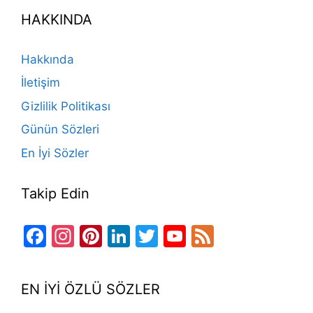
e
gr
o
e
e
er
T
d
HAKKINDA
b
a
k
st
dI
u
o
m
n
b
Hakkında
o
e
İletişim
k
Gizlilik Politikası
Günün Sözleri
En İyi Sözler
Takip Edin
Facebook
Instagram
Pinterest
LinkedIn
Twitter
YouTube
Feed
Channel
EN İYİ ÖZLÜ SÖZLER