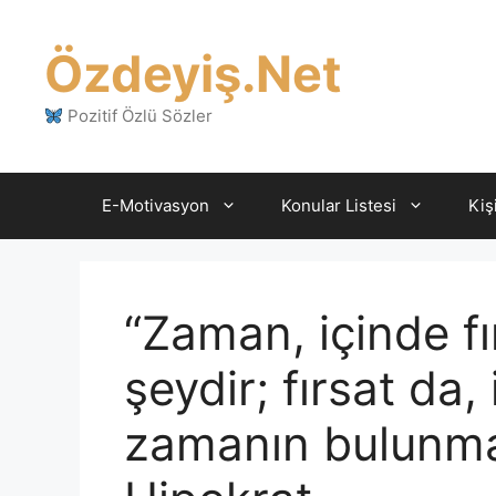
İçeriğe
atla
Özdeyiş.Net
Pozitif Özlü Sözler
E-Motivasyon
Konular Listesi
Kiş
“Zaman, içinde f
şeydir; fırsat da,
zamanın bulunmad