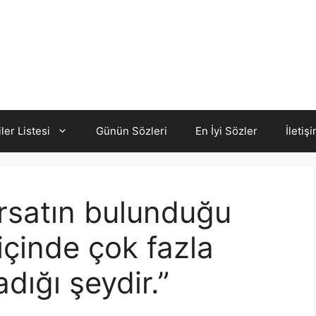
iler Listesi
Günün Sözleri
En İyi Sözler
İletiş
ırsatın bulunduğu
 içinde çok fazla
ığı şeydir.”