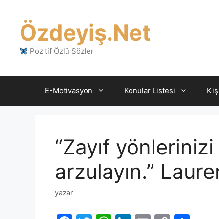
İçeriğe
atla
Özdeyiş.Net
Pozitif Özlü Sözler
E-Motivasyon
Konular Listesi
Kiş
“Zayıf yönlerinizi
arzulayın.” Laure
yazar