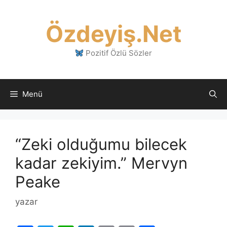
İçeriğe
atla
Özdeyiş.Net
Pozitif Özlü Sözler
Menü
“Zeki olduğumu bilecek
kadar zekiyim.” Mervyn
Peake
yazar