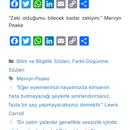
F
T
W
Li
E
C
S
a
w
h
n
m
o
h
“Zeki olduğumu bilecek kadar zekiyim.” Mervyn
c
itt
at
k
ai
p
ar
Peake
e
er
s
e
l
y
e
b
A
dI
Li
F
T
W
Li
E
C
S
o
p
n
n
a
w
h
n
m
o
h
o
p
k
c
itt
at
k
ai
p
ar
Kategoriler
Bilim ve Bilgelik Sözleri
,
Farklı Düşünme
k
e
er
s
e
l
y
e
Sözleri
b
A
dI
Li
Etiketler
Mervyn Peake
o
p
n
n
“Eğer eylemlerinizi hayatınızda kimsenin
o
p
k
hata bulmayacağı şeylerle sınırlandırırsanız,
k
fazla bir şey yapmayacaksınız demektir.” Lewis
Carroll
“En zalim yalanlar genellikle sessizlik içinde