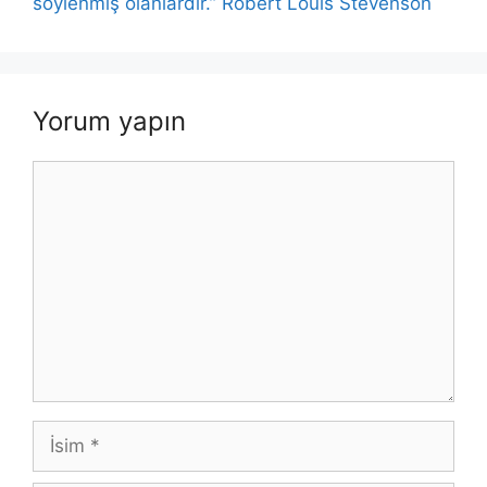
söylenmiş olanlardır.” Robert Louis Stevenson
Yorum yapın
Yorum
İsim