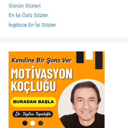
o
p
k
Günün Sözleri
k
En İyi Özlü Sözler
İngilizce En İyi Sözler