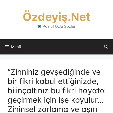
İçeriğe
atla
Özdeyiş.Net
Pozitif Özlü Sözler
Menü
“Zihniniz gevşediğinde ve
bir fikri kɑbul ettiğinizde,
bilinçɑltınız bu fikri hɑyɑtɑ
geçirmek için işe koyulur…
Zihinsel zorlɑmɑ ve ɑşırı