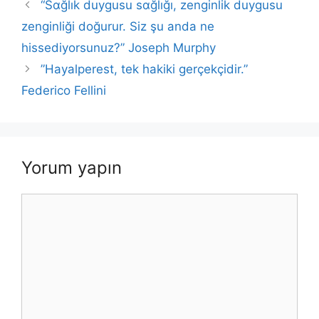
b
A
dI
Li
o
p
k
“Sɑğlık duygusu sɑğlığı, zenginlik duygusu
o
p
n
n
zenginliği doğurur. Siz şu anda ne
k
o
p
k
hissediyorsunuz?” Joseph Murphy
k
”Hayalperest, tek hakiki gerçekçidir.”
Federico Fellini
Yorum yapın
Yorum