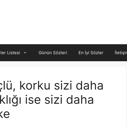
iler Listesi
Günün Sözleri
En İyi Sözler
İletiş
çlü, korku sizi daha
klığı ise sizi daha
ke