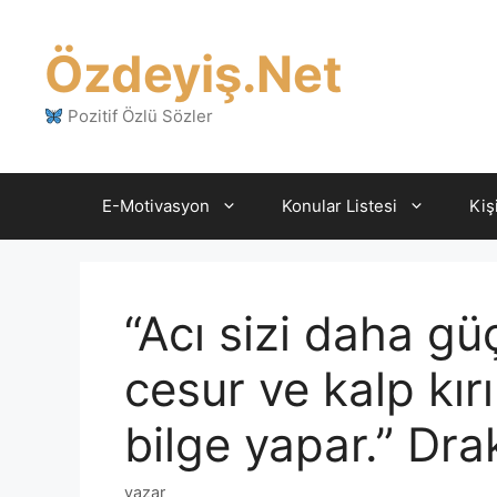
İçeriğe
atla
Özdeyiş.Net
Pozitif Özlü Sözler
E-Motivasyon
Konular Listesi
Kiş
“Acı sizi daha gü
cesur ve kalp kırı
bilge yapar.” Dra
yazar