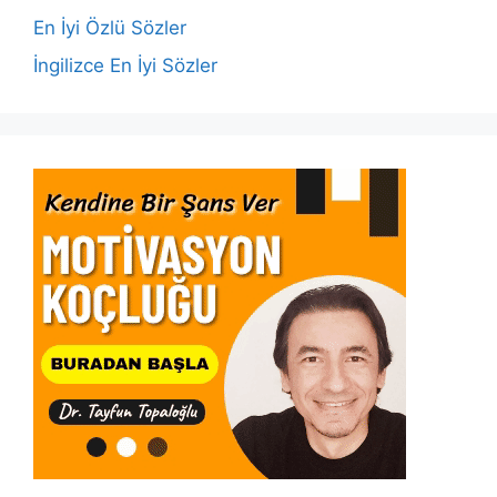
k
En İyi Özlü Sözler
İngilizce En İyi Sözler