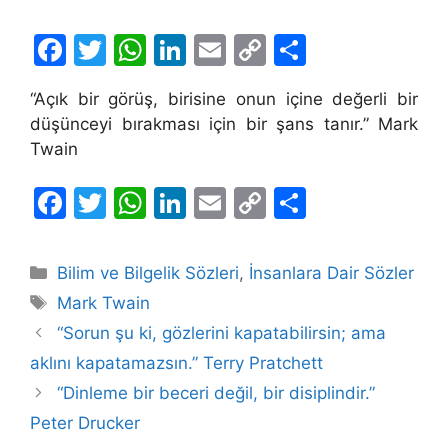
F
T
W
Li
E
C
S
a
w
h
n
m
o
h
“Açık bir görüş, birisine onun içine değerli bir
c
itt
at
k
ai
p
ar
düşünceyi bırakması için bir şans tanır.” Mark
e
er
s
e
l
y
e
Twain
b
A
dI
Li
F
T
W
Li
E
C
S
o
p
n
n
a
w
h
n
m
o
h
o
p
k
c
itt
at
k
ai
p
ar
k
Kategoriler
Bilim ve Bilgelik Sözleri
,
İnsanlara Dair Sözler
e
er
s
e
l
y
e
Etiketler
Mark Twain
b
A
dI
Li
“Sorun şu ki, gözlerini kapatabilirsin; ama
o
p
n
n
aklını kapatamazsın.” Terry Pratchett
o
p
k
“Dinleme bir beceri değil, bir disiplindir.”
k
Peter Drucker