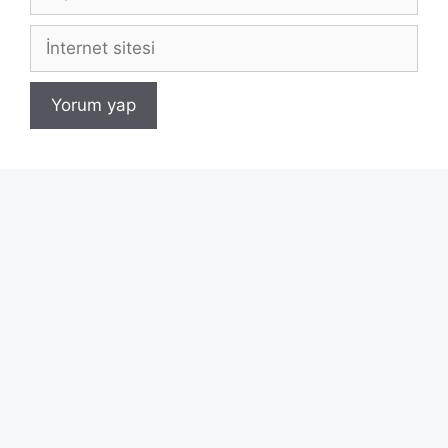
posta
İnternet
sitesi