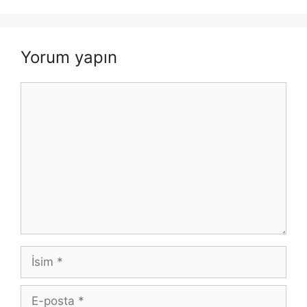
Yorum yapın
Yorum
İsim
E-