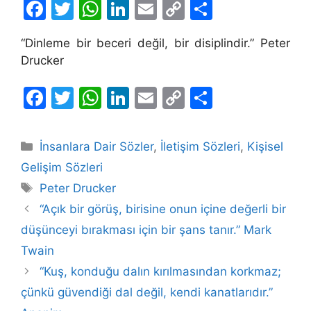
F
T
W
Li
E
C
S
a
w
h
n
m
o
h
“Dinleme bir beceri değil, bir disiplindir.” Peter
c
itt
at
k
ai
p
ar
Drucker
e
er
s
e
l
y
e
b
A
dI
Li
F
T
W
Li
E
C
S
o
p
n
n
a
w
h
n
m
o
h
o
p
k
c
itt
at
k
ai
p
ar
Kategoriler
İnsanlara Dair Sözler
,
İletişim Sözleri
,
Kişisel
k
e
er
s
e
l
y
e
Gelişim Sözleri
b
A
dI
Li
Etiketler
Peter Drucker
o
p
n
n
“Açık bir görüş, birisine onun içine değerli bir
o
p
k
düşünceyi bırakması için bir şans tanır.” Mark
k
Twain
“Kuş, konduğu dalın kırılmasından korkmaz;
çünkü güvendiği dal değil, kendi kanatlarıdır.”