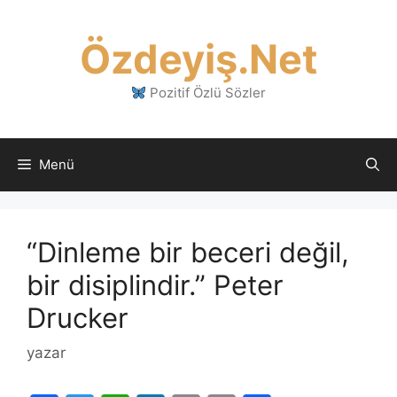
İçeriğe
atla
Özdeyiş.Net
Pozitif Özlü Sözler
Menü
“Dinleme bir beceri değil,
bir disiplindir.” Peter
Drucker
yazar