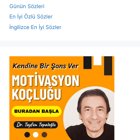
o
p
k
Günün Sözleri
k
En İyi Özlü Sözler
İngilizce En İyi Sözler