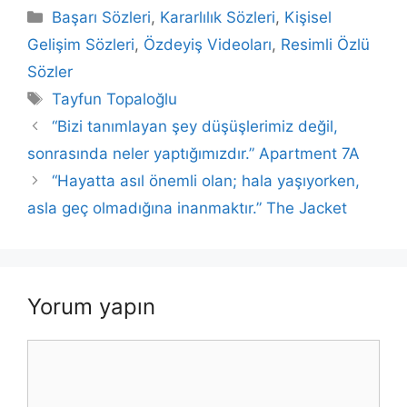
c
itt
at
k
ai
p
ar
Kategoriler
Başarı Sözleri
,
Kararlılık Sözleri
,
Kişisel
e
er
s
e
l
y
e
Gelişim Sözleri
,
Özdeyiş Videoları
,
Resimli Özlü
b
A
dI
Li
Sözler
o
p
n
n
Etiketler
Tayfun Topaloğlu
o
p
k
“Bizi tanımlayan şey düşüşlerimiz değil,
k
sonrasında neler yaptığımızdır.” Apartment 7A
“Hayatta asıl önemli olan; hala yaşıyorken,
asla geç olmadığına inanmaktır.” The Jacket
Yorum yapın
Yorum