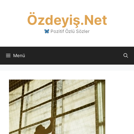
İçeriğe
atla
Özdeyiş.Net
Pozitif Özlü Sözler
Menü