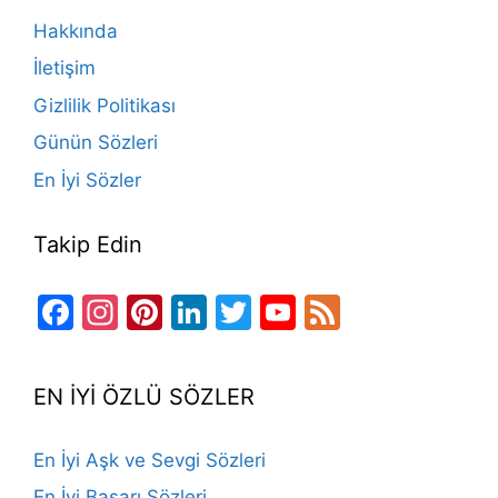
o
m
n
b
Hakkında
o
e
İletişim
k
Gizlilik Politikası
Günün Sözleri
En İyi Sözler
Takip Edin
Facebook
Instagram
Pinterest
LinkedIn
Twitter
YouTube
Feed
Channel
EN İYİ ÖZLÜ SÖZLER
En İyi Aşk ve Sevgi Sözleri
En İyi Başarı Sözleri