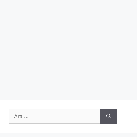
için
ara