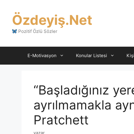
İçeriğe
atla
Özdeyiş.Net
Pozitif Özlü Sözler
E-Motivasyon
Konular Listesi
Kiş
“Başladığınız ye
ayrılmamakla aynı
Pratchett
yazar