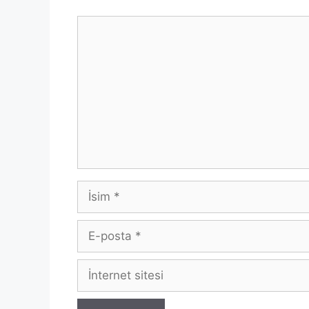
Yorum
İsim
E-
posta
İnternet
sitesi