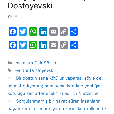
Dostoyevski
yazar
F
T
W
Li
E
C
S
a
w
h
n
m
o
h
F
T
W
Li
E
C
S
c
itt
at
k
ai
p
ar
a
w
h
n
m
o
h
e
er
s
e
l
y
e
c
itt
at
k
ai
p
ar
b
A
dI
Li
Kategoriler
İnsanlara Dair Sözler
e
er
s
e
l
y
e
Etiketler
o
p
n
n
Fyodor Dostoyevski
b
A
dI
Li
o
p
k
“Bir dostun sana kötülük yaparsa, şöyle de;
o
p
n
n
seni affediyorum; ama senin kendine yaptığın
k
o
p
k
kötülüğü kim affedecek.” Friedrich Nietzsche
k
“Sorgulanmamış bir hayat süren insanların
hayatı kendi ellerinde ya da kendi kontrollerinde