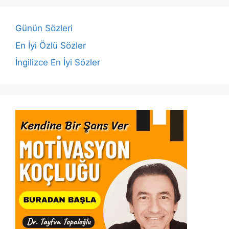
o
p
n
n
o
p
k
Günün Sözleri
k
En İyi Özlü Sözler
İngilizce En İyi Sözler