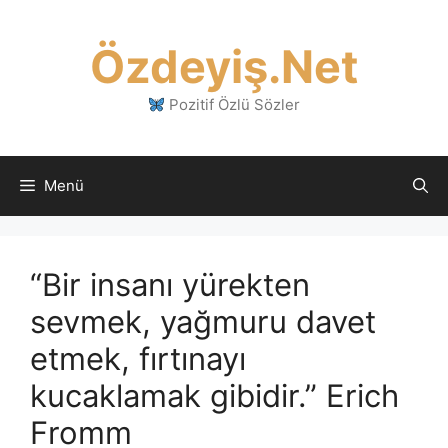
İçeriğe
atla
Özdeyiş.Net
Pozitif Özlü Sözler
Menü
“Bir insanı yürekten
sevmek, yağmuru davet
etmek, fırtınayı
kucaklamak gibidir.” Erich
Fromm