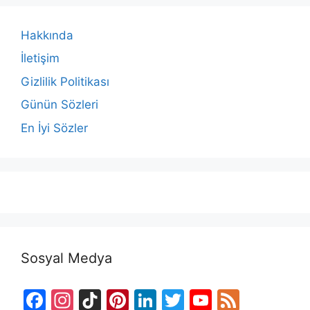
Hakkında
İletişim
Gizlilik Politikası
Günün Sözleri
En İyi Sözler
Sosyal Medya
F
In
Ti
Pi
Li
T
Y
F