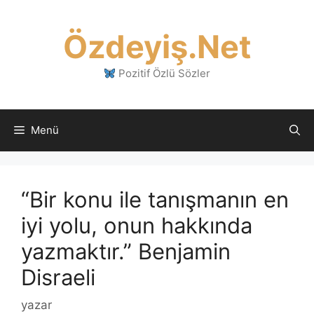
İçeriğe
atla
Özdeyiş.Net
Pozitif Özlü Sözler
Menü
“Bir konu ile tanışmanın en
iyi yolu, onun hakkında
yazmaktır.” Benjamin
Disraeli
yazar