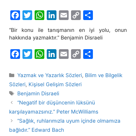
F
T
W
Li
E
C
S
a
w
h
n
m
o
h
“Bir konu ile tanışmanın en iyi yolu, onun
c
itt
at
k
ai
p
ar
hakkında yazmaktır.” Benjamin Disraeli
e
er
s
e
l
y
e
b
A
dI
Li
F
T
W
Li
E
C
S
o
p
n
n
a
w
h
n
m
o
h
o
p
k
c
itt
at
k
ai
p
ar
Kategoriler
Yazmak ve Yazarlık Sözleri
,
Bilim ve Bilgelik
k
e
er
s
e
l
y
e
Sözleri
,
Kişisel Gelişim Sözleri
b
A
dI
Li
Etiketler
Benjamin Disraeli
o
p
n
n
“Negatif bir düşüncenin lüksünü
o
p
k
karşılayamazsınız.” Peter McWilliams
k
“Sağlık, ruhlarımızla uyum içinde olmamıza
bağlıdır.” Edward Bach