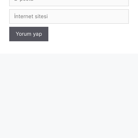
posta
İnternet
sitesi