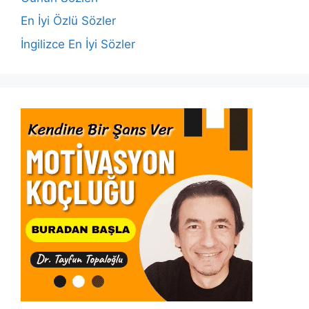
k
En İyi Özlü Sözler
İngilizce En İyi Sözler