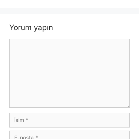
Yorum yapın
Yorum
İsim
E-