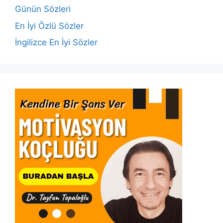
o
p
k
Günün Sözleri
k
En İyi Özlü Sözler
İngilizce En İyi Sözler