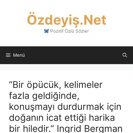
İçeriğe
atla
Özdeyiş.Net
Pozitif Özlü Sözler
Menü
“Bir öpücük, kelimeler
fazla geldiğinde,
konuşmayı durdurmak için
doğanın icat ettiği harika
bir hiledir.” Ingrid Bergman