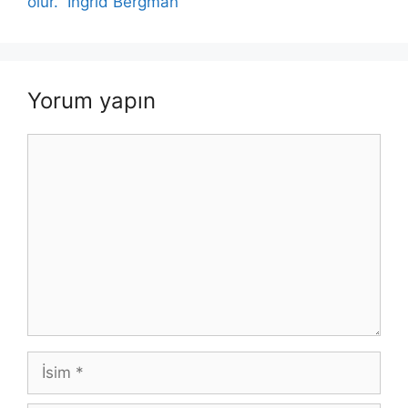
olur.” Ingrid Bergman
Yorum yapın
Yorum
İsim