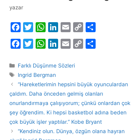
yazar
F
T
W
Li
E
C
S
a
w
h
n
m
o
h
F
T
W
Li
E
C
S
c
itt
at
k
ai
p
ar
a
w
h
n
m
o
h
e
er
s
e
l
y
e
c
itt
at
k
ai
p
ar
b
A
dI
Li
Kategoriler
Farklı Düşünme Sözleri
e
er
s
e
l
y
e
Etiketler
o
p
n
n
Ingrid Bergman
b
A
dI
Li
o
p
k
“Hareketlerimin hepsini büyük oyunculardan
o
p
n
n
çaldım. Daha önceden gelmiş olanları
k
o
p
k
onurlandırmaya çalışıyorum; çünkü onlardan çok
k
şey öğrendim. Ki hepsi basketbol adına beden
çok büyük işler yaptılar.” Kobe Bryant
“Kendiniz olun. Dünya, özgün olana hayran