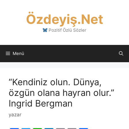
İçeriğe
atla
Özdeyiş.Net
Pozitif Özlü Sözler
Menü
“Kendiniz olun. Dünya,
özgün olana hayran olur.”
Ingrid Bergman
yazar