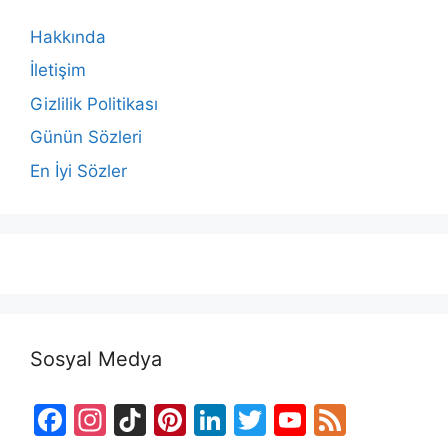
Hakkında
İletişim
Gizlilik Politikası
Günün Sözleri
En İyi Sözler
Sosyal Medya
F
In
Ti
Pi
Li
T
Y
F