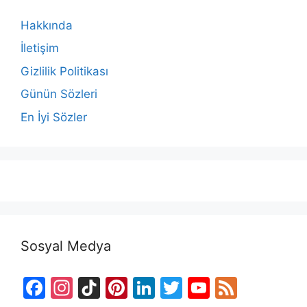
Hakkında
İletişim
Gizlilik Politikası
Günün Sözleri
En İyi Sözler
Sosyal Medya
F
In
Ti
Pi
Li
T
Y
F