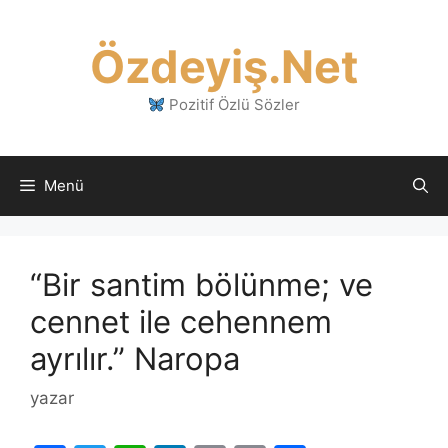
İçeriğe
atla
Özdeyiş.Net
Pozitif Özlü Sözler
Menü
“Bir santim bölünme; ve
cennet ile cehennem
ayrılır.” Naropa
yazar