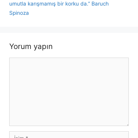
k
umutla karışmamış bir korku da.” Baruch
Spinoza
Yorum yapın
Yorum
İsim