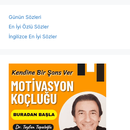
o
p
n
n
o
p
k
Günün Sözleri
k
En İyi Özlü Sözler
İngilizce En İyi Sözler