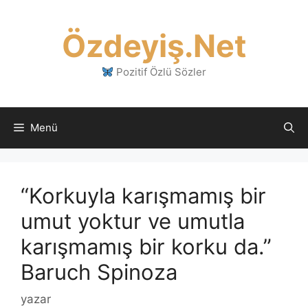
İçeriğe
atla
Özdeyiş.Net
Pozitif Özlü Sözler
Menü
“Korkuyla karışmamış bir
umut yoktur ve umutla
karışmamış bir korku da.”
Baruch Spinoza
yazar