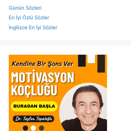
o
p
k
Günün Sözleri
k
En İyi Özlü Sözler
İngilizce En İyi Sözler