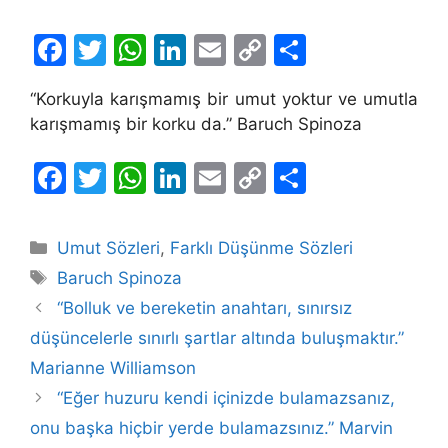
F
T
W
Li
E
C
S
a
w
h
n
m
o
h
“Korkuyla karışmamış bir umut yoktur ve umutla
c
itt
at
k
ai
p
ar
karışmamış bir korku da.” Baruch Spinoza
e
er
s
e
l
y
e
b
A
dI
Li
F
T
W
Li
E
C
S
o
p
n
n
a
w
h
n
m
o
h
o
p
k
c
itt
at
k
ai
p
ar
Kategoriler
Umut Sözleri
,
Farklı Düşünme Sözleri
k
e
er
s
e
l
y
e
Etiketler
Baruch Spinoza
b
A
dI
Li
“Bolluk ve bereketin anahtarı, sınırsız
o
p
n
n
düşüncelerle sınırlı şartlar altında buluşmaktır.”
o
p
k
Marianne Williamson
k
“Eğer huzuru kendi içinizde bulamazsanız,
onu başka hiçbir yerde bulamazsınız.” Marvin