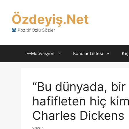
İçeriğe
atla
Özdeyiş.Net
Pozitif Özlü Sözler
E-Motivasyon
Konular Listesi
Kiş
“Bu dünyada, bir
hafifleten hiç kim
Charles Dickens
yazar