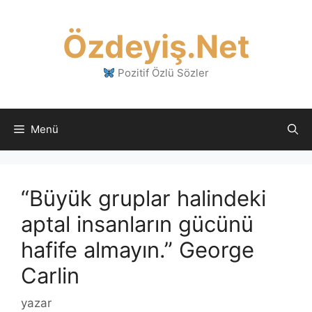
İçeriğe
atla
Özdeyiş.Net
Pozitif Özlü Sözler
Menü
“Büyük gruplar halindeki
aptal insanların gücünü
hafife almayın.” George
Carlin
yazar