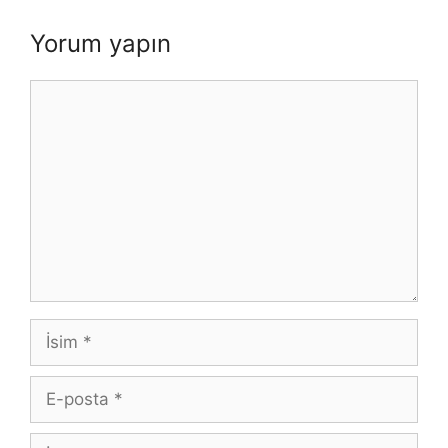
Yorum yapın
Yorum
İsim
E-
posta
İnternet