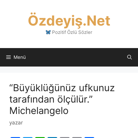
İçeriğe
atla
Özdeyiş.Net
Pozitif Özlü Sözler
Menü
“Büyüklüğünüz ufkunuz
tarafından ölçülür.”
Michelangelo
yazar