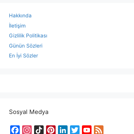
Hakkında
İletişim
Gizlilik Politikası
Günün Sözleri
En İyi Sözler
Sosyal Medya
F
In
Ti
Pi
Li
T
Y
F