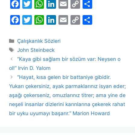
F
T
W
Li
E
C
S
a
w
h
n
m
o
h
F
T
W
Li
E
C
S
c
itt
at
k
ai
p
ar
a
w
h
n
m
o
h
e
er
s
e
l
y
e
c
itt
at
k
ai
p
ar
b
A
dI
Li
Kategoriler
Çalışkanlık Sözleri
e
er
s
e
l
y
e
Etiketler
o
p
n
n
John Steinbeck
b
A
dI
Li
o
p
k
“Kaya gibi sağlam bir sözüm var: Neysen o
o
p
n
n
ol!” Irvin D. Yalom
k
o
p
k
“Hayat, kısa gelen bir battaniye gibidir.
k
Yukarı çekersiniz, ayak parmaklarınız isyan eder;
aşağı çekerseniz, omuzlarınız titrer; ama yine de
neşeli insanlar dizlerini karınlarına çekerek rahat
bir uyku uyumayı başarır.” Marion Howard