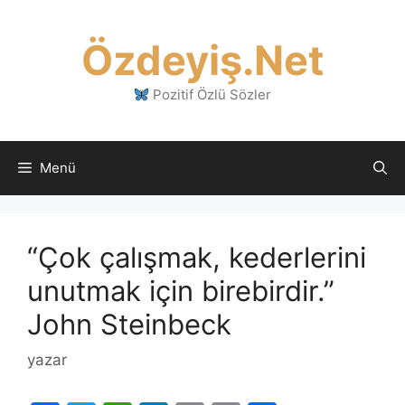
İçeriğe
atla
Özdeyiş.Net
Pozitif Özlü Sözler
Menü
“Çok çalışmak, kederlerini
unutmak için birebirdir.”
John Steinbeck
yazar