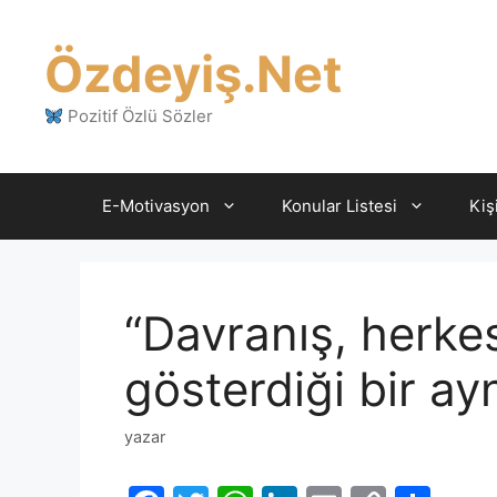
İçeriğe
atla
Özdeyiş.Net
Pozitif Özlü Sözler
E-Motivasyon
Konular Listesi
Kiş
“Davranış, herke
gösterdiği bir ay
yazar