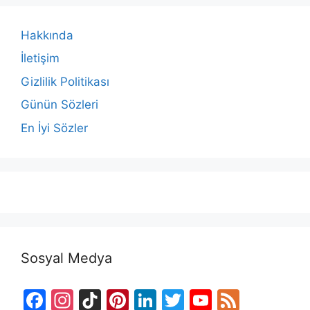
Hakkında
İletişim
Gizlilik Politikası
Günün Sözleri
En İyi Sözler
Sosyal Medya
F
In
Ti
Pi
Li
T
Y
F