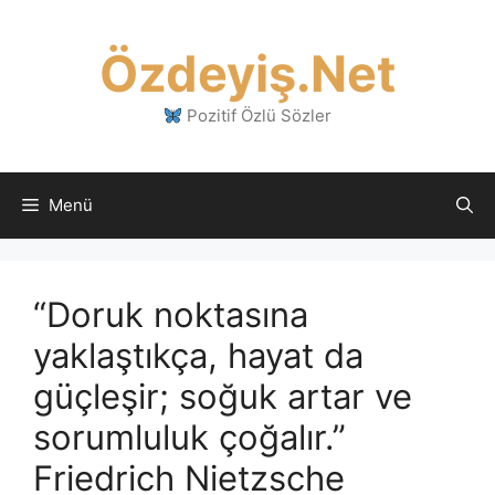
İçeriğe
atla
Özdeyiş.Net
Pozitif Özlü Sözler
Menü
“Doruk noktasına
yaklaştıkça, hayat da
güçleşir; soğuk artar ve
sorumluluk çoğalır.”
Friedrich Nietzsche