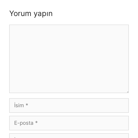
Yorum yapın
Yorum
İsim
E-
posta
İnternet