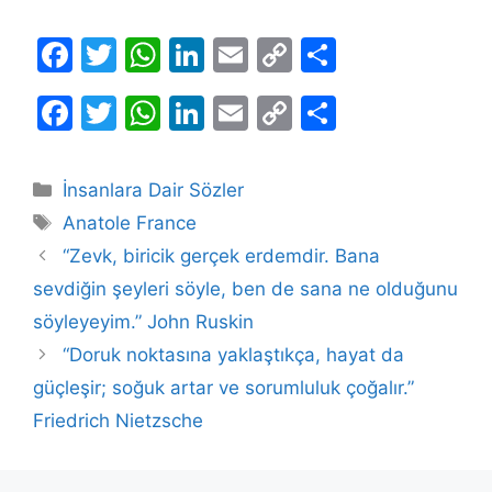
F
T
W
Li
E
C
S
a
w
h
n
m
o
h
F
T
W
Li
E
C
S
c
itt
at
k
ai
p
ar
a
w
h
n
m
o
h
e
er
s
e
l
y
e
c
itt
at
k
ai
p
ar
b
A
dI
Li
Kategoriler
İnsanlara Dair Sözler
e
er
s
e
l
y
e
Etiketler
o
p
n
n
Anatole France
b
A
dI
Li
o
p
k
“Zevk, biricik gerçek erdemdir. Bana
o
p
n
n
sevdiğin şeyleri söyle, ben de sana ne olduğunu
k
o
p
k
söyleyeyim.” John Ruskin
k
“Doruk noktasına yaklaştıkça, hayat da
güçleşir; soğuk artar ve sorumluluk çoğalır.”
Friedrich Nietzsche