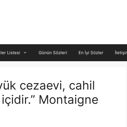
iler Listesi
Günün Sözleri
En İyi Sözler
İletiş
ük cezaevi, cahil
 içidir.” Montaigne