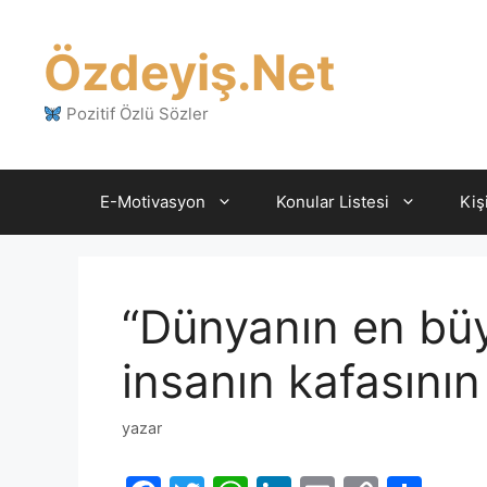
İçeriğe
atla
Özdeyiş.Net
Pozitif Özlü Sözler
E-Motivasyon
Konular Listesi
Kiş
“Dünyanın en büy
insanın kafasının
yazar