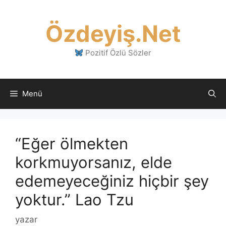
İçeriğe
atla
Özdeyiş.Net
Pozitif Özlü Sözler
Menü
“Eğer ölmekten
korkmuyorsanız, elde
edemeyeceğiniz hiçbir şey
yoktur.” Lao Tzu
yazar