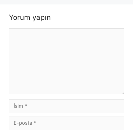
Yorum yapın
Yorum
İsim
E-
posta