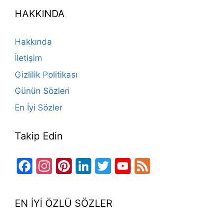
e
gr
o
e
e
er
T
d
HAKKINDA
b
a
k
st
dI
u
o
m
n
b
Hakkında
o
e
İletişim
k
Gizlilik Politikası
Günün Sözleri
En İyi Sözler
Takip Edin
Facebook
Instagram
Pinterest
LinkedIn
Twitter
YouTube
Feed
Channel
EN İYİ ÖZLÜ SÖZLER