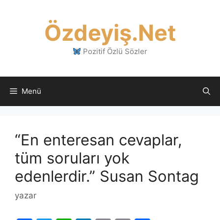
İçeriğe
atla
Özdeyiş.Net
Pozitif Özlü Sözler
Menü
“En enteresan cevaplar,
tüm soruları yok
edenlerdir.” Susan Sontag
yazar