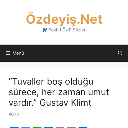
İçeriğe
atla
Özdeyiş.Net
Pozitif Özlü Sözler
Menü
“Tuvaller boş olduğu
sürece, her zaman umut
vardır.” Gustav Klimt
yazar