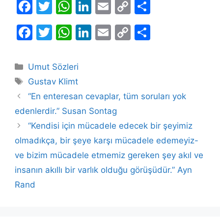
F
T
W
Li
E
C
S
a
w
h
n
m
o
h
F
T
W
Li
E
C
S
c
itt
at
k
ai
p
ar
a
w
h
n
m
o
h
e
er
s
e
l
y
e
c
itt
at
k
ai
p
ar
b
A
dI
Li
Kategoriler
Umut Sözleri
e
er
s
e
l
y
e
Etiketler
o
p
n
n
Gustav Klimt
b
A
dI
Li
o
p
k
“En enteresan cevaplar, tüm soruları yok
o
p
n
n
edenlerdir.” Susan Sontag
k
o
p
k
“Kendisi için mücadele edecek bir şeyimiz
k
olmadıkça, bir şeye karşı mücadele edemeyiz-
ve bizim mücadele etmemiz gereken şey akıl ve
insanın akıllı bir varlık olduğu görüşüdür.” Ayn
Rand