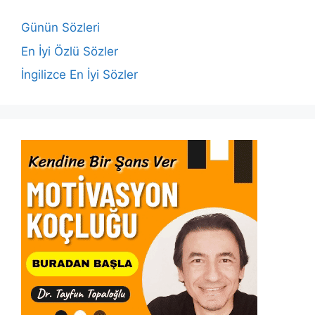
o
p
n
n
o
p
k
Günün Sözleri
k
En İyi Özlü Sözler
İngilizce En İyi Sözler