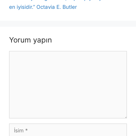
k
en iyisidir.” Octavia E. Butler
Yorum yapın
Yorum
İsim