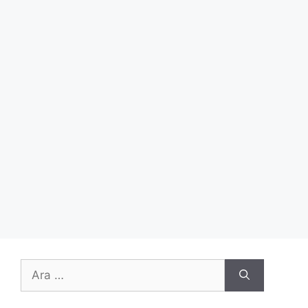
için
ara