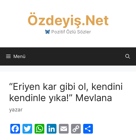
İçeriğe
atla
Özdeyiş.Net
Pozitif Özlü Sözler
Menü
“Eriyen kar gibi ol, kendini
kendinle yıka!” Mevlana
yazar
F
T
W
Li
E
C
S