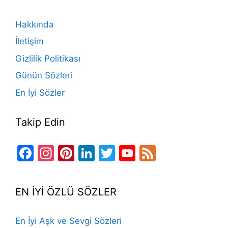
b
a
k
st
dI
u
o
m
n
b
Hakkında
o
e
İletişim
k
Gizlilik Politikası
Günün Sözleri
En İyi Sözler
Takip Edin
Facebook
Instagram
Pinterest
LinkedIn
Twitter
YouTube
Feed
Channel
EN İYİ ÖZLÜ SÖZLER
En İyi Aşk ve Sevgi Sözleri