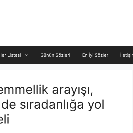
iler Listesi
Günün Sözleri
En İyi Sözler
İletiş
mmellik arayışı,
lde sıradanlığa yol
li