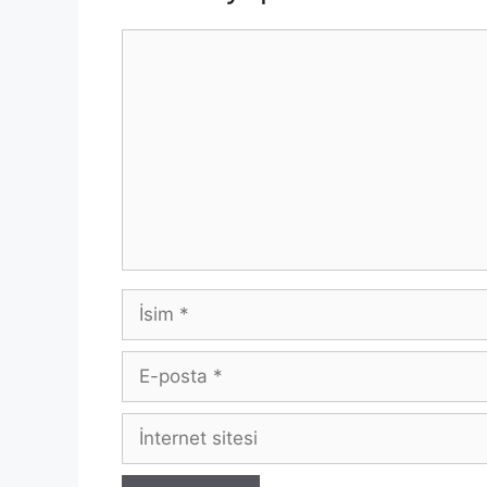
Yorum
İsim
E-
posta
İnternet
sitesi