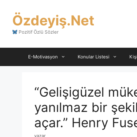
İçeriğe
atla
Özdeyiş.Net
Pozitif Özlü Sözler
E-Motivasyon
Konular Listesi
Kiş
“Gelişigüzel müke
yanılmaz bir şeki
açar.” Henry Fuse
yazar