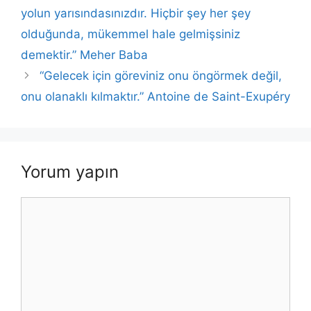
o
p
k
yolun yarısındasınızdır. Hiçbir şey her şey
k
olduğunda, mükemmel hale gelmişsiniz
demektir.” Meher Baba
“Gelecek için göreviniz onu öngörmek değil,
onu olanaklı kılmaktır.” Antoine de Saint-Exupéry
Yorum yapın
Yorum