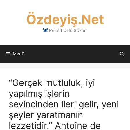
İçeriğe
atla
Özdeyiş.Net
Pozitif Özlü Sözler
Menü
“Gerçek mutluluk, iyi
yapılmış işlerin
sevincinden ileri gelir, yeni
şeyler yaratmanın
lezzetidir.” Antoine de