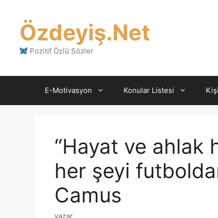
İçeriğe
atla
Özdeyiş.Net
Pozitif Özlü Sözler
E-Motivasyon
Konular Listesi
Kiş
“Hayat ve ahlak 
her şeyi futbold
Camus
yazar