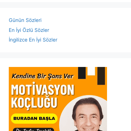
b
A
dI
Li
o
p
n
n
o
p
k
Günün Sözleri
k
En İyi Özlü Sözler
İngilizce En İyi Sözler