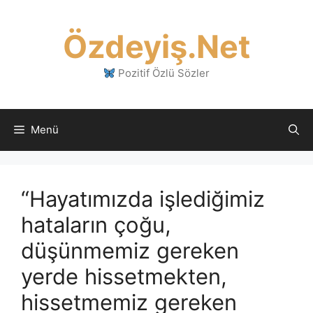
İçeriğe
atla
Özdeyiş.Net
Pozitif Özlü Sözler
Menü
“Hayatımızda işlediğimiz
hataların çoğu,
düşünmemiz gereken
yerde hissetmekten,
hissetmemiz gereken