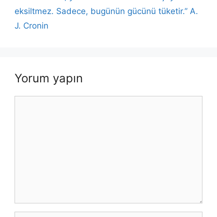
k
eksiltmez. Sadece, bugünün gücünü tüketir.” A.
J. Cronin
Yorum yapın
Yorum
İsim