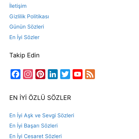
o
e
İletişim
k
Gizlilik Politikası
Günün Sözleri
En İyi Sözler
Takip Edin
Facebook
Instagram
Pinterest
LinkedIn
Twitter
YouTube
Feed
Channel
EN İYİ ÖZLÜ SÖZLER
En İyi Aşk ve Sevgi Sözleri
En İyi Başarı Sözleri
En İyi Cesaret Sözleri