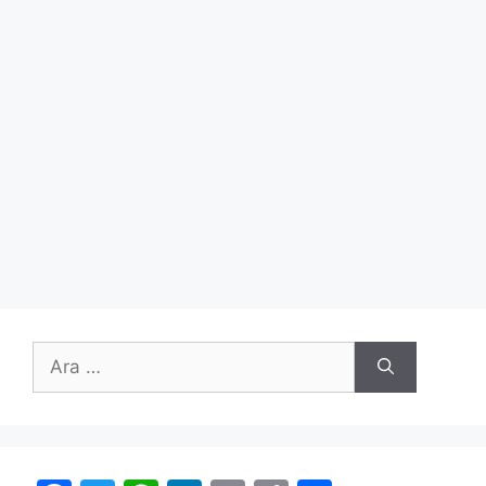
için
ara