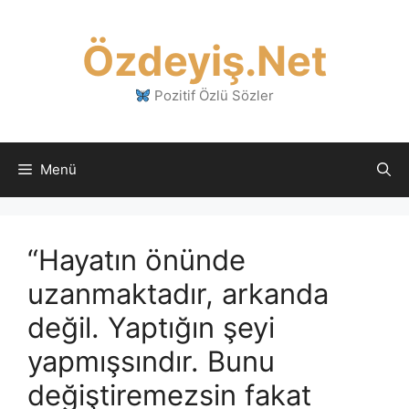
İçeriğe
atla
Özdeyiş.Net
Pozitif Özlü Sözler
Menü
“Hayatın önünde
uzanmaktadır, arkanda
değil. Yaptığın şeyi
yapmışsındır. Bunu
değiştiremezsin fakat