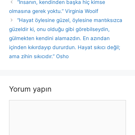
b
A
dI
Li
o
p
k
“İnsanın, kendinden başka hiç kimse
o
p
n
n
olmasına gerek yoktu.” Virginia Woolf
k
o
p
k
“Hayat öylesine güzel, öylesine mantıksızca
k
güzeldir ki, onu olduğu gibi görebilseydin,
gülmekten kendini alamazdın. En azından
içinden kıkırdayıp dururdun. Hayat sıkıcı değil;
ama zihin sıkıcıdır.” Osho
Yorum yapın
Yorum