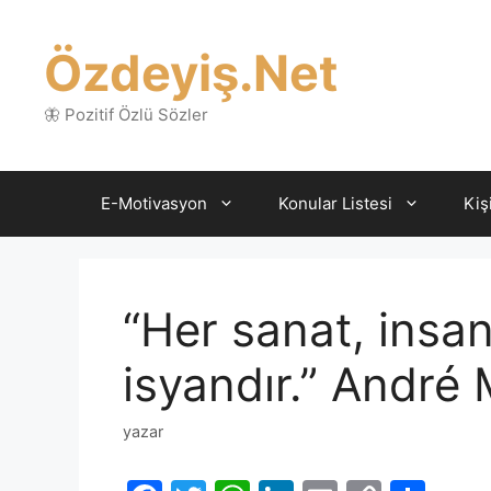
İçeriğe
atla
Özdeyiş.Net
🦋 Pozitif Özlü Sözler
E-Motivasyon
Konular Listesi
Kiş
“Her sanat, insan
isyandır.” André
yazar