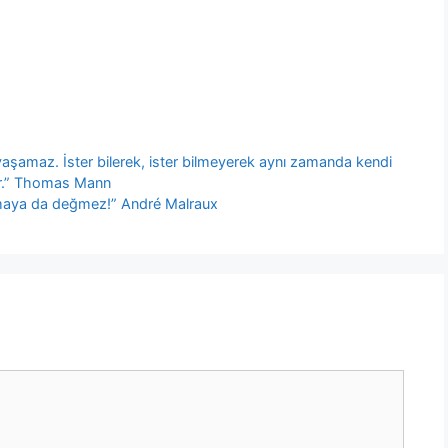
ı yaşamaz. İster bilerek, ister bilmeyerek aynı zamanda kendi
şar.” Thomas Mann
maya da değmez!” André Malraux